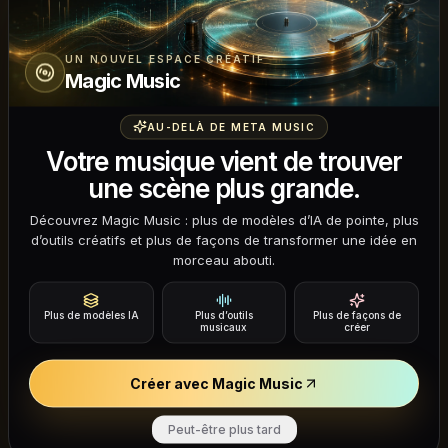
UN NOUVEL ESPACE CRÉATIF
Magic Music
AU-DELÀ DE META MUSIC
Votre musique vient de trouver
une scène plus grande.
Mes créations
Découvrez Magic Music : plus de modèles d’IA de pointe, plus
d’outils créatifs et plus de façons de transformer une idée en
Sign in to view and manage your music creations
morceau abouti.
Sign In to Continue
Plus de modèles IA
Plus d’outils
Plus de façons de
musicaux
créer
Créer avec Magic Music
Peut-être plus tard