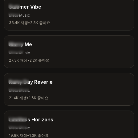
칠
Summer Vibe
여름
Meta Music
33.4K
재생
•
2.3K
좋아요
2:31
로맨틱
Marry Me
사랑
Meta Music
27.3K
재생
•
2.2K
좋아요
3:08
앰비언트
Rainy Day Reverie
비 오는 날
Meta Music
21.4K
재생
•
1.6K
좋아요
4:18
영감
Limitless Horizons
동기부여
Meta Music
19.8K
재생
•
1.3K
좋아요