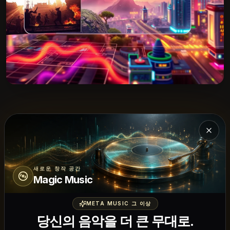
Magi
배경 음악
즉시 악기 트랙
새로운 창작 공간
Magic Music
콘텐츠 프로젝트에 보컬이 없는 배경 음악이 필요하
META MUSIC 그 이상
신가요? 비디오, 팟캐스트, 프레젠테이션, 브이로그,
당신의 음악을 더 큰 무대로.
다큐멘터리 등 모든 미디어 프로젝트에 완벽하게 어