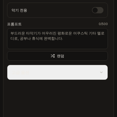
악기 전용
프롬프트
0
/500
랜덤
고급 옵션