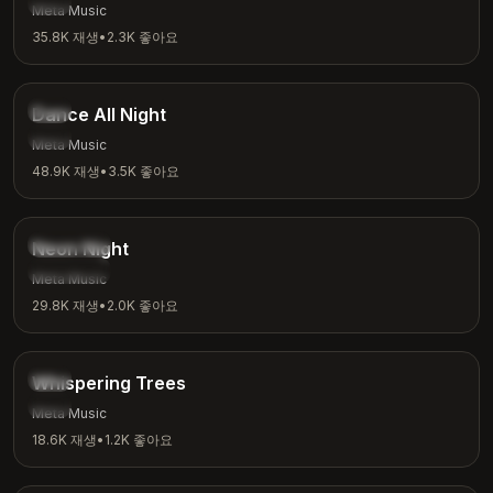
성찰
Meta Music
35.8K
재생
•
2.3K
좋아요
3:24
댄스
Dance All Night
파티
Meta Music
48.9K
재생
•
3.5K
좋아요
3:15
신스웨이브
Neon Night
밤 분위기
Meta Music
29.8K
재생
•
2.0K
좋아요
2:26
자연
Whispering Trees
명상
Meta Music
18.6K
재생
•
1.2K
좋아요
2:53