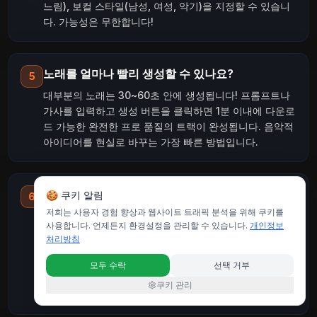
느림), 보컬 스타일(남성, 여성, 악기)을 지정할 수 있습니
다. 가능성은 무한합니다!
노래를 얼마나 빨리 생성할 수 있나요?
5
대부분의 노래는 30~60초 안에 생성됩니다! 프롬프트나
가사를 입력하고 생성 버튼을 클릭하면 1분 이내에 다운로
드 가능한 완전한 프로 품질의 트랙이 완성됩니다. 음악적
아이디어를 현실로 바꾸는 가장 빠른 방법입니다.
이 AI 음악 메이커에서 제 가사를 사용할 수 있나
🍪 쿠키 알림
6
요?
저희는 사용자 경험 향상과 웹사이트 트래픽 분석을 위해 쿠키를
사용합니다. 언제든지 환경설정을 관리할 수 있습니다.
개인정보
네! 가장 좋은 기능 중 하나는 가사를 완전한 노래로 바꾸
처리방침
는 것입니다. 가사를 붙여넣고 음악 스타일을 선택하면 무
료 온라인 AI 음악 메이커가 정확한 가사를 전문적인 악기
모두 수락
선택 거부
연주와 함께 노래하는 보컬을 만들어냅니다. 시인과 작사
쿠키 관리
가에게 완벽합니다!