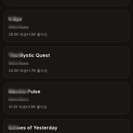
3:42
인디
K Bye
캐주얼
Meta Music
28.9K
재생
•
1.9K
좋아요
4:04
판타지
The Mystic Quest
모험
Meta Music
24.6K
재생
•
1.7K
좋아요
3:48
일렉트로닉
Electric Pulse
운동
Meta Music
41.2K
재생
•
2.9K
좋아요
4:00
향수
Echoes of Yesterday