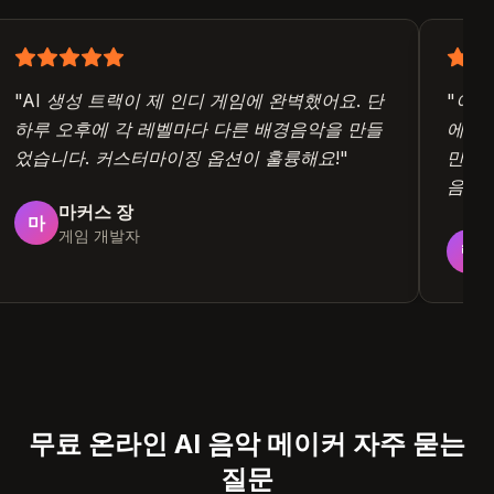
"
AI 생성 트랙이 제 인디 게임에 완벽했어요. 단
"
이
하루 오후에 각 레벨마다 다른 배경음악을 만들
에피
었습니다. 커스터마이징 옵션이 훌륭해요!
"
만드
음악
마커스 장
마
게임 개발자
릴
무료 온라인 AI 음악 메이커 자주 묻는
질문