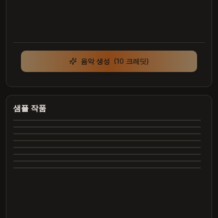
음악 생성
(10 크레딧)
Heartbreak Souvenirs
K Bye
Summer Dreams
샘플 작품
4:12
Neon Nights
3:42
Echoes of Yesterday
3:28
Dance All Night
4:05
완
Whispering Trees
4:00
완
Marry Me
3:24
료
완
2:26
료
완
2:31
료
완
료
완
료
완
료
완
료
료