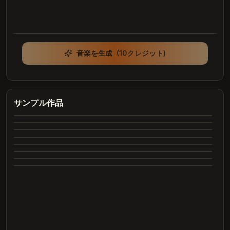
音楽を生成
(10クレジット)
Heartbreak Souvenirs
K Bye
Summer Dreams
サンプル作品
4:12
Neon Nights
3:42
Echoes of Yesterday
3:28
Dance All Night
4:05
完
Whispering Trees
4:00
完
Marry Me
3:24
了
完
2:26
了
完
2:31
了
完
了
完
了
完
了
完
了
了