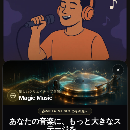
Mag
新しいクリエイティブ空間
アレンジメントビルダー
Magic Music
レイヤー、楽器、詳細を追加
META MUSIC のその先へ
あなたの音楽に、もっと大きなス
ドラム、ベース、パッド、ハーモニーを追加するよ
テージを。