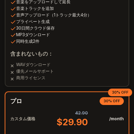
音楽をアップロードして延長
音楽トラックを追加
音声アップロード（1トラック最大4分）
プライベート生成
30日間クラウド保存
MP3ダウンロード
同時生成2件
含まれないもの：
WAVダウンロード
✕
優先メールサポート
✕
商用ライセンス
✕
30% OFF
プロ
30% OFF
42.90
カスタム価格
/month
$
29.90