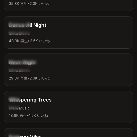
35.8K
再生
•
2.3K
いいね
3:24
ダンス
Dance All Night
パーティー
Meta Music
48.9K
再生
•
3.5K
いいね
3:15
シンセウェーブ
Neon Night
夜の雰囲気
Meta Music
29.8K
再生
•
2.0K
いいね
2:26
自然
Whispering Trees
瞑想
Meta Music
18.6K
再生
•
1.2K
いいね
2:53
チル