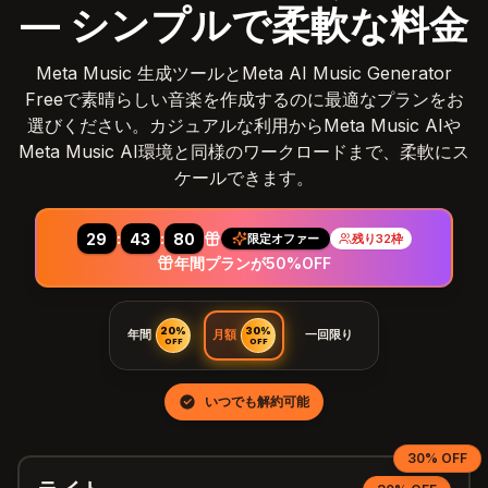
— シンプルで柔軟な料金
Meta Music 生成ツールとMeta AI Music Generator
Freeで素晴らしい音楽を作成するのに最適なプランをお
選びください。カジュアルな利用からMeta Music AIや
Meta Music AI環境と同様のワークロードまで、柔軟にス
ケールできます。
:
:
29
41
44
限定オファー
残り32枠
年間プランが50%OFF
20%
30%
年間
月額
一回限り
OFF
OFF
いつでも解約可能
30% OFF