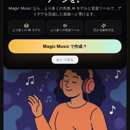
うMeta Musicに指示してミックスを強化。シンプル
Magic Music なら、より多くの先進 AI モデルと音楽ツールで、ア
なスケッチをリリース可能な本格的なアレンジに変
イデアを完成した楽曲へと導けます。
えます。
より多くの AI モデル
より多くの音楽ツール
広がる創作方法
Magic Music で作成
あとで見る