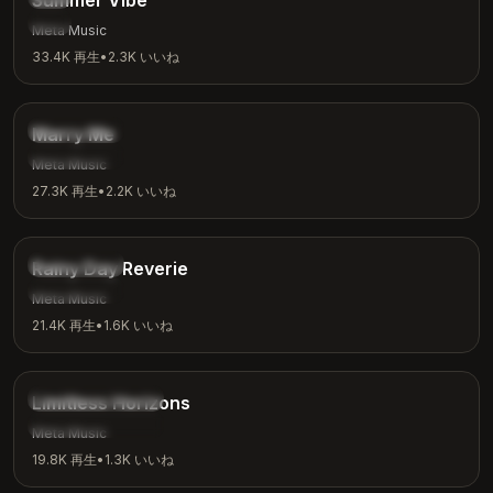
Summer Vibe
夏
Meta Music
33.4K
再生
•
2.3K
いいね
2:31
ロマンチック
Marry Me
愛
Meta Music
27.3K
再生
•
2.2K
いいね
3:08
アンビエント
Rainy Day Reverie
雨の日
Meta Music
21.4K
再生
•
1.6K
いいね
4:18
インスピレーション
Limitless Horizons
モチベーション
Meta Music
19.8K
再生
•
1.3K
いいね