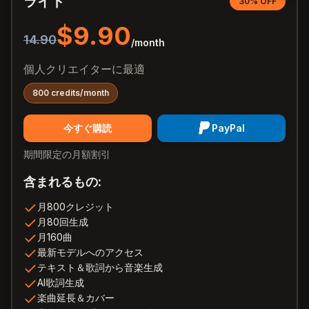
ライト
30% OFF
$9.90
14.90
/month
個人クリエイターに最適
800 credits/month
今すぐ購読
PayPal
期間限定の月額割引
含まれるもの:
月800クレジット
月80回生成
月160曲
最新モデルへのアクセス
テキスト＆歌詞から音楽生成
AI歌詞生成
楽曲延長＆カバー