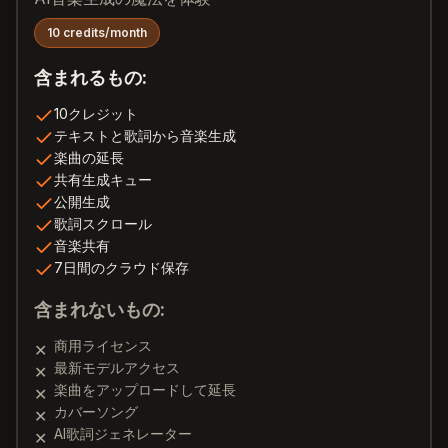
10 credits/month
含まれるもの:
10クレジット
テキストと歌詞から音楽生成
楽曲の延長
共有生成キュー
公開生成
歌詞スクロール
音楽共有
7日間のクラウド保存
含まれないもの:
商用ライセンス
✕
最新モデルアクセス
✕
楽曲をアップロードして延長
✕
カバーソング
✕
AI歌詞ジェネレーター
✕