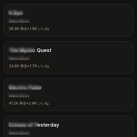
インディー
K Bye
カジュアル
Meta Music
28.9K
再生
•
1.9K
いいね
4:04
ファンタジー
The Mystic Quest
冒険
Meta Music
24.6K
再生
•
1.7K
いいね
3:48
エレクトロニック
Electric Pulse
ワークアウト
Meta Music
41.2K
再生
•
2.9K
いいね
4:00
ノスタルジック
Echoes of Yesterday
内省
Meta Music