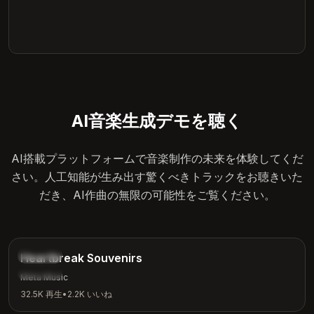
AI音楽生成デモを聴く
AI搭載プラットフォームで音楽制作の未来を体験してくだ
さい。人工知能が生み出す驚くべきトラックをお聴きいた
だき、AI作曲の無限の可能性をご覧ください。
4:12
バラード
Heartbreak Souvenirs
感情的
Meta Music
32.5K
再生
•
2.2K
いいね
3:42