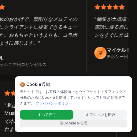
sicのおかげで、荒削りなメロディの
"
編集が土壇場で変わ
クライアントに提案できるキュー
電話に戻る前に新しいM
。おもちゃというよりも、コラボ
ンをすぐに作成でき
うに感じます。
"
マイケル R.
マ
テネシー州ナッシ
ルニア州ロサンゼルス
🍪 Cookie通知
当サイトでは、お客様の体験向上とウェブサイトトラフィックの
分析のためにCookieを使用しています。いつでも設定を管理で
きます。
プライバシーポリシー
"
私はプロデューサーではありませんが、Meta
"
ソ
Musicを使うと、小規模ビジネスの動画がまる
す
すべて許可
オプションを拒否
で本格的な音楽予算があったかのように感じら
M
Cookieを管理
れます。
"
ェ