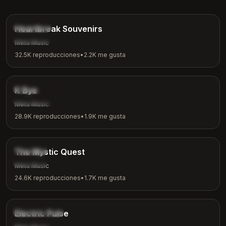
4:12
Balada
Heartbreak Souvenirs
Emocional
Meta Music
32.5K
reproducciones
•
2.2K
me gusta
3:42
Independiente
K Bye
Relajado
Meta Music
28.9K
reproducciones
•
1.9K
me gusta
4:04
Fantasía
The Mystic Quest
Aventura
Meta Music
24.6K
reproducciones
•
1.7K
me gusta
3:48
Electrónica
Electric Pulse
Entrenamiento