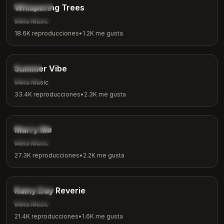
Naturaleza
Whispering Trees
Meditación
Meta Music
18.6K
reproducciones
•
1.2K
me gusta
2:53
Enfriar
Summer Vibe
Verano
Meta Music
33.4K
reproducciones
•
2.3K
me gusta
2:31
Romántico
Marry Me
Amor
Meta Music
27.3K
reproducciones
•
2.2K
me gusta
3:08
Ambiental
Rainy Day Reverie
Día lluvioso
Meta Music
21.4K
reproducciones
•
1.6K
me gusta