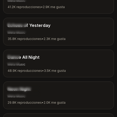
Meta Music
41.2K
reproducciones
•
2.9K
me gusta
4:00
Nostálgico
Echoes of Yesterday
Reflexión
Meta Music
35.8K
reproducciones
•
2.3K
me gusta
3:24
Bailar
Dance All Night
Fiesta
Meta Music
48.9K
reproducciones
•
3.5K
me gusta
3:15
onda sintética
Neon Night
Ambiente nocturno
Meta Music
29.8K
reproducciones
•
2.0K
me gusta
2:26