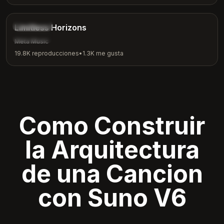
4:18
Inspirador
Limitless Horizons
Motivación
Meta Music
19.8K
reproducciones
•
1.3K
me gusta
Como Construir
la Arquitectura
de una Cancion
con Suno V6