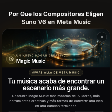
Por Que los Compositores Eligen
Suno V6 en Meta Music
Arquitectura avanzada de canciones para
Cerra
compositores serios.
UN NUEVO HOGAR CREATIVO
Magic Music
MÁS ALLÁ DE META MUSIC
Tu música acaba de encontrar un
Seguimiento de Plano Estructural
escenario más grande.
Describe la arquitectura de tu cancion en detalle
Descubre Magic Music: más modelos de IA líderes, más
(seccion por seccion) y Suno V6 sigue tu plano. Esta es
herramientas creativas y más formas de convertir una idea
una IA que respeta tu vision estructural.
en una canción terminada.