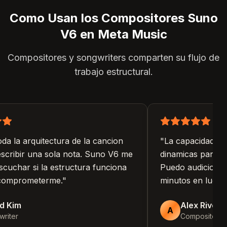
Como Usan los Compositores Suno
V6 en Meta Music
Compositores y songwriters comparten su flujo de
trabajo estructural.
a la arquitectura de la cancion
"
La capacidad de e
scribir una sola nota. Suno V6 me
dinamicas para cad
uchar si la estructura funciona
Puedo audicionar i
comprometerme.
"
minutos en lugar d
 Kim
Alex Rivera
A
iter
Compositor