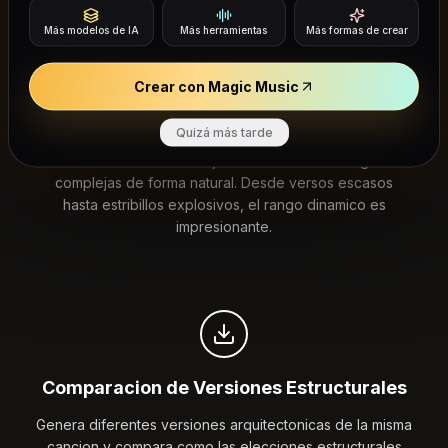
Más modelos de IA
Más herramientas
Más formas de crear
Crear con Magic Music
Inteligencia de Arreglo Dinamico
Quizá más tarde
Suno 6 Music AI maneja transiciones de arreglo
complejas de forma natural. Desde versos escasos
hasta estribillos explosivos, el rango dinamico es
impresionante.
Comparacion de Versiones Estructurales
Genera diferentes versiones arquitectonicas de la misma
cancion y compara como las elecciones estructurales