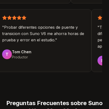
"
Probar diferentes opciones de puente y
"
Tra
transicion con Suno V6 me ahorra horas de
difi
prueba y error en el estudio.
"
perm
apre
Tom Chen
T
Productor
S
Preguntas Frecuentes sobre Suno