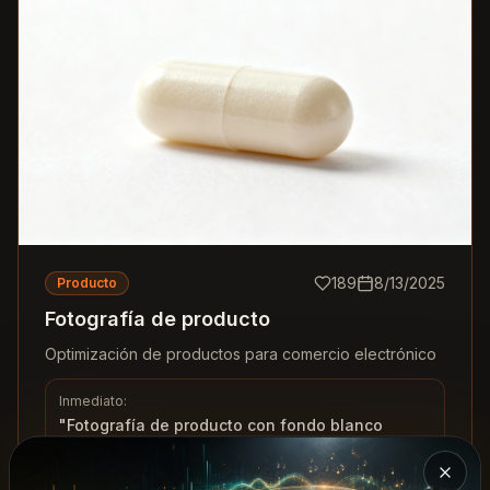
189
8/13/2025
Producto
Fotografía de producto
Optimización de productos para comercio electrónico
Inmediato:
"
Fotografía de producto con fondo blanco
limpio
"
Cerra