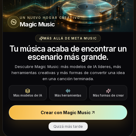
UN NUEVO HOGAR CREATIVO
Magic Music
MÁS ALLÁ DE META MUSIC
Tu música acaba de encontrar un
escenario más grande.
Descubre Magic Music: más modelos de IA líderes, más
herramientas creativas y más formas de convertir una idea
en una canción terminada.
Más modelos de IA
Más herramientas
Más formas de crear
412
8/12/2025
Creativo
Creación artística
Crear con Magic Music
Obra de arte digital creativa
Quizá más tarde
Inmediato: