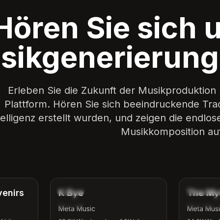
Hören Sie sich 
sikgenerierun
Erleben Sie die Zukunft der Musikproduktion 
Plattform. Hören Sie sich beeindruckende Trac
telligenz erstellt wurden, und zeigen die endlos
Musikkomposition auf
4:12
3:42
Indie
Fantasie
venirs
K Bye
The My
Locker
Abenteue
Meta Music
Meta Mus