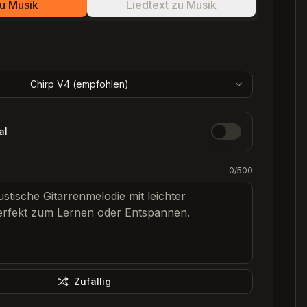
zu Musik
Liedtext zu Musik
Fe
Fe
Fe
Chirp V4 (
empfohlen
)
Fe
al
0
/500
Zufällig