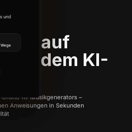
ls und
enerator
Musik auf
e Wege
 mit dem KI-
rator
n Online-KI-Musikgenerators –
achen Anweisungen in Sekunden
ität