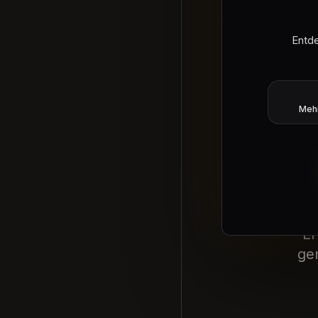
Entde
Mehr
ver
Er
ge