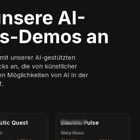
unsere AI-
gs-Demos an
mit unserer AI-gestützten
ks an, die von künstlicher
en Möglichkeiten von AI in der
.
4:04
3:48
Elektronisch
stic Quest
Electric Pulse
r
Trainieren
ic
Meta Music