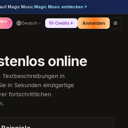
 auf Magic Music.
Magic Music entdecken
lten
Anmelden
Deutsch
10-Credits
tenlos online
e Textbeschreibungen in
e in Sekunden einzigartige
r fortschrittlichen
m.
Heartbreak Souvenirs
K Bye