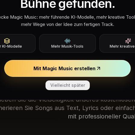
Bühne gefunden.
cke Magic Music: mehr führende KI-Modelle, mehr kreative Too
Kostenloser Online-KI-Musikg
mehr Wege von der Idee zum fertigen Track.
Erstellen Sie 
 KI-Modelle
Mehr Musik-Tools
Mehr kreativ
schiedene Arten
Mit Magic Music erstellen
Musikgene
Vielleicht später
leben Sie die Vielseitigkeit unseres kostenlose
nerieren Sie Songs aus Text, Lyrics oder einf
mit professioneller Qual